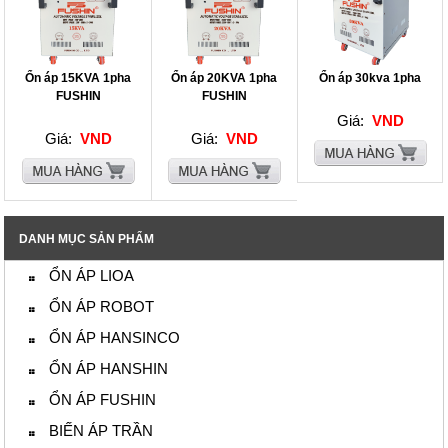
Ổn áp 15KVA 1pha
Ổn áp 20KVA 1pha
Ổn áp 30kva 1pha
FUSHIN
FUSHIN
Giá:
VND
Giá:
VND
Giá:
VND
DANH MỤC SẢN PHẨM
ỔN ÁP LIOA
ỔN ÁP ROBOT
ỔN ÁP HANSINCO
ỔN ÁP HANSHIN
ỔN ÁP FUSHIN
BIẾN ÁP TRẦN