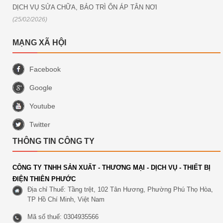
DỊCH VỤ SỬA CHỮA, BẢO TRÌ ỔN ÁP TÂN NƠI
(25/02/2026)
MẠNG XÃ HỘI
Facebook
Google
Youtube
Twitter
THÔNG TIN CÔNG TY
CÔNG TY TNHH SẢN XUẤT - THƯƠNG MẠI - DỊCH VỤ - THIẾT BỊ
ĐIỆN THIÊN PHƯỚC
Địa chỉ Thuế: Tầng trệt, 102 Tân Hương, Phường Phú Thọ Hòa,
TP Hồ Chí Minh, Việt Nam
Mã số thuế: 0304935566