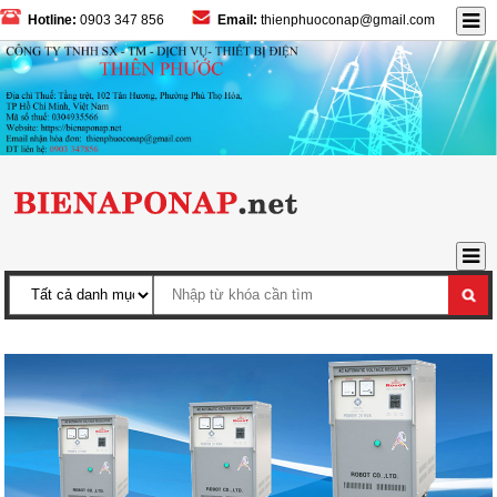
Hotline:
0903 347 856
Email:
thienphuoconap@gmail.com