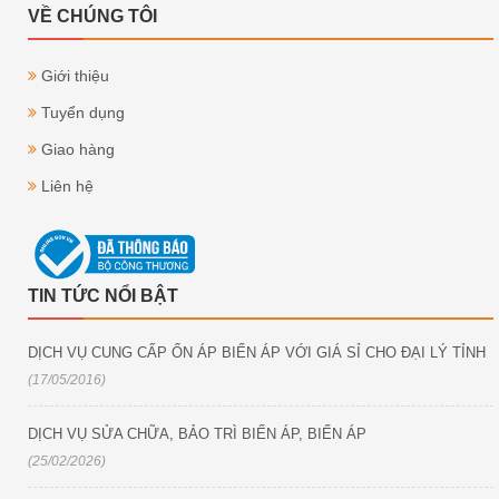
VỀ CHÚNG TÔI
Giới thiệu
Tuyển dụng
Giao hàng
Liên hệ
TIN TỨC NỔI BẬT
DỊCH VỤ CUNG CẤP ỔN ÁP BIẾN ÁP VỚI GIÁ SỈ CHO ĐẠI LÝ TỈNH
(17/05/2016)
DỊCH VỤ SỬA CHỮA, BẢO TRÌ BIẾN ÁP, BIẾN ÁP
(25/02/2026)