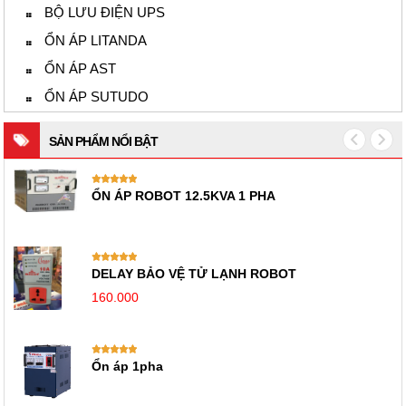
BỘ LƯU ĐIỆN UPS
ỔN ÁP LITANDA
ỔN ÁP AST
ỔN ÁP SUTUDO
SẢN PHẨM NỔI BẬT
ỔN ÁP ROBOT 12.5KVA 1 PHA
DELAY BẢO VỆ TỬ LẠNH ROBOT
160.000
Ổn áp 1pha