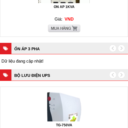
ON AP 1KVA
Giá:
VND
ỔN ÁP 3 PHA
Dữ liệu đang cập nhật!
BỘ LƯU ĐIỆN UPS
TG-750VA