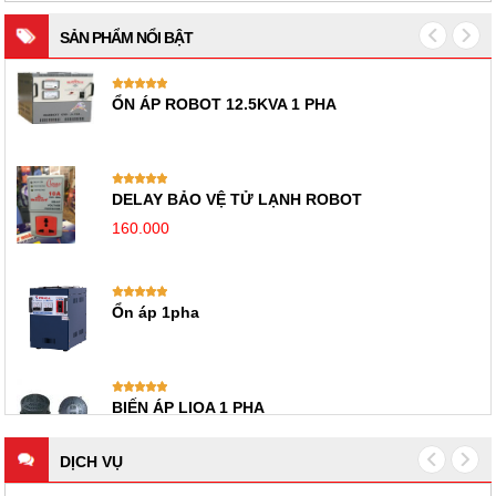
SẢN PHẨM NỔI BẬT
ỔN ÁP ROBOT 12.5KVA 1 PHA
DELAY BẢO VỆ TỬ LẠNH ROBOT
160.000
Ổn áp 1pha
BIẾN ÁP LIOA 1 PHA
DỊCH VỤ