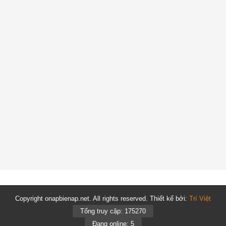
Copyright onapbienap.net. All rights reserved. Thiết kế bởi:
Trí Việt
Tổng truy cập: 175270
Đang online: 5