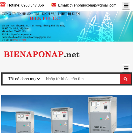
Hotline:
0903 347 856
Email:
thienphuoconap@gmail.com