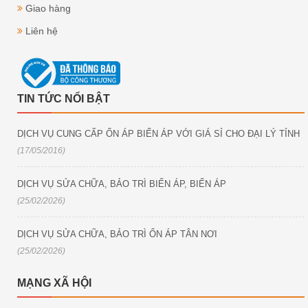
Giao hàng
Liên hệ
TIN TỨC NỔI BẬT
DỊCH VỤ CUNG CẤP ỔN ÁP BIẾN ÁP VỚI GIÁ SỈ CHO ĐẠI LÝ TỈNH
(17/05/2016)
DỊCH VỤ SỬA CHỮA, BẢO TRÌ BIẾN ÁP, BIẾN ÁP
(25/02/2026)
DỊCH VỤ SỬA CHỮA, BẢO TRÌ ỔN ÁP TÂN NƠI
(25/02/2026)
MẠNG XÃ HỘI