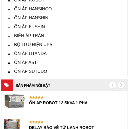
ỔN ÁP HANSINCO
ỔN ÁP HANSHIN
ỔN ÁP FUSHIN
BIẾN ÁP TRẦN
BỘ LƯU ĐIỆN UPS
ỔN ÁP LITANDA
ỔN ÁP AST
ỔN ÁP SUTUDO
SẢN PHẨM NỔI BẬT
ỔN ÁP ROBOT 12.5KVA 1 PHA
DELAY BẢO VỆ TỬ LẠNH ROBOT