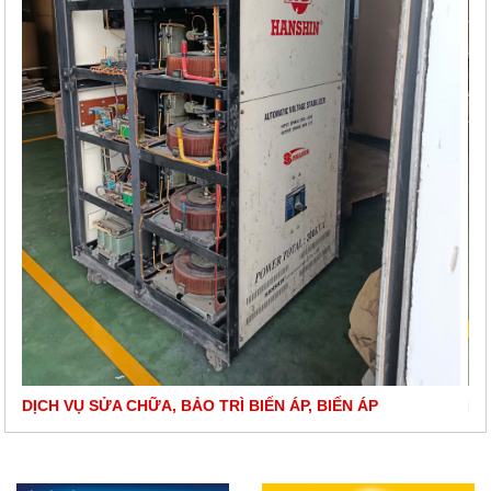
 LÝ
DỊCH VỤ SỬA CHỮA, BẢO TRÌ BIẾN ÁP, BIẾN ÁP
DỊ