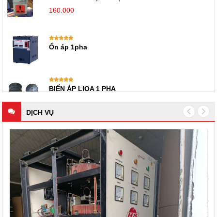
160.000
Ổn áp 1pha
BIẾN ÁP LIOA 1 PHA
DỊCH VỤ