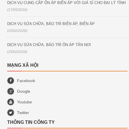
DỊCH VỤ CUNG CẤP ỔN ÁP BIẾN ÁP VỚI GIÁ SỈ CHO ĐẠI LÝ TỈNH
(17/05/2016)
DỊCH VỤ SỬA CHỮA, BẢO TRÌ BIẾN ÁP, BIẾN ÁP
(25/02/2026)
DỊCH VỤ SỬA CHỮA, BẢO TRÌ ỔN ÁP TÂN NƠI
(25/02/2026)
MẠNG XÃ HỘI
Facebook
Google
Youtube
Twitter
THÔNG TIN CÔNG TY