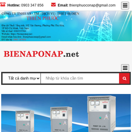
Hotline:
0903 347 856
Email:
thienphuoconap@gmail.com