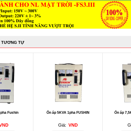
 TƯƠNG TỰ
1pha Fushin
Ổn áp 5KVA 1pha FUSHIN
Ổn áp 7,
VND
Giá:
VND
G