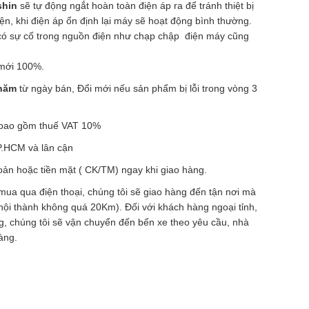
shin
sẽ tự động ngắt hoàn toàn điện áp ra để tránh thiệt bị
iện, khi điện áp ổn định lại máy sẽ hoạt động bình thường.
 có sự cố trong nguồn điện như chạp chập điện máy cũng
mới 100%.
 năm
từ ngày bán, Đổi mới nếu sản phẩm bị lỗi trong vòng 3
a bao gồm thuế VAT 10%
P.HCM và lân cận
ản hoặc tiền mặt ( CK/TM) ngay khi giao hàng.
mua qua điện thoại, chúng tôi sẽ giao hàng đến tận nơi mà
nội thành không quá 20Km). Đối với khách hàng ngoại tỉnh,
ng, chúng tôi sẽ vận chuyển đến bến xe theo yêu cầu, nhà
àng.