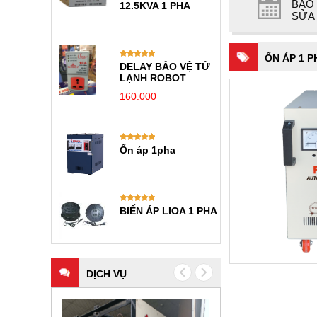
BẢO
PHA
SỬA
ỔN ÁP 1 P
HANSHIN 6KVA 3
PHA
ỔN ÁP 3KVA
SUTUDO 1 PHA
ỔN ÁP 5KVA
SUTUDO 1 PHA
DỊCH VỤ