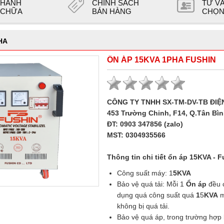
 HÀNH
CHÍNH SÁCH
TƯ V
 CHỮA
BÁN HÀNG
CHỌN
HA
ỔN ÁP 15KVA 1PHA FUSHIN
CÔNG TY TNHH SX-TM-DV-TB ĐIỆ
453 Trường Chinh, F14, Q.Tân Bìn
ĐT: 0903 347856 (zalo)
MST: 0304935566
Thông tin chi tiết ổn áp 15KVA - 
Công suất máy: 1
5KVA
Bảo vệ quá tải: Mỗi 1
Ổn áp
đều c
dụng quá công suất quá
1
5
KVA
m
không bị quá tải.
Bảo vệ quá áp, trong trường hợp 