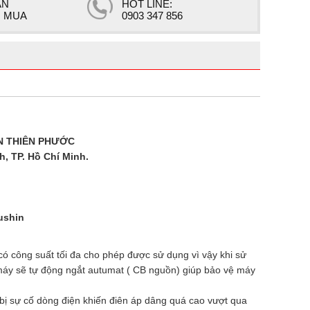
ẤN
HOT LINE:
 MUA
0903 347 856
N THIÊN PHƯỚC
h, TP. Hồ Chí Minh.
Fushin
ó công suất tối đa cho phép được sử dụng vì vậy khi sử
áy sẽ tự động ngắt autumat ( CB nguồn) giúp bảo vệ máy
bị sự cố dòng điện khiến điên áp dâng quá cao vượt qua