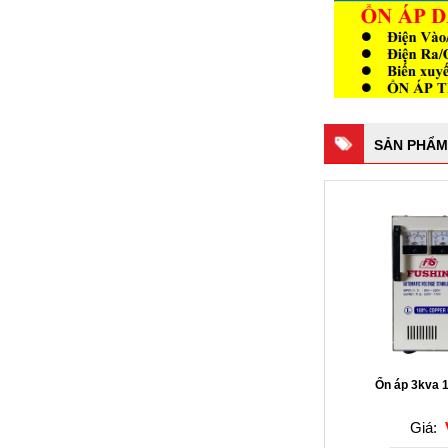
SẢN PHẨM
Ổn áp 3kva 
Giá: