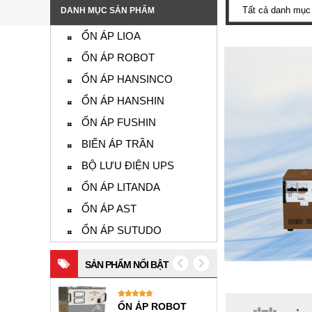
DANH MỤC SẢN PHẨM
ỔN ÁP LIOA
ỔN ÁP ROBOT
ỔN ÁP HANSINCO
ỔN ÁP HANSHIN
ỔN ÁP FUSHIN
BIẾN ÁP TRẦN
BỘ LƯU ĐIỆN UPS
ỔN ÁP LITANDA
ỔN ÁP AST
ỔN ÁP SUTUDO
SẢN PHẨM NỔI BẬT
HANSHIN 7KVA 1