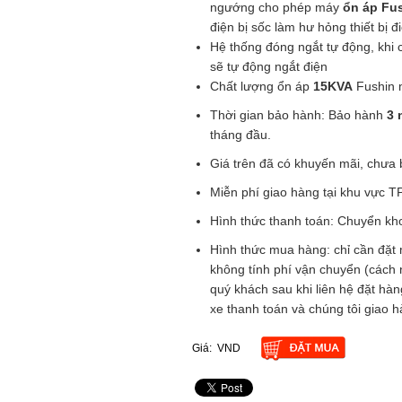
ngướng cho phép máy
ổn áp Fu
điện bị sốc làm hư hỏng thiết bị đ
Hệ thống đóng ngắt tự động, khi
sẽ tự động ngắt điện
Chất lượng ổn áp
15KVA
Fushin 
N ÁP
Thời gian bảo hành: Bảo hành
3
HO ĐẠI
tháng đầu.
Giá trên đã có khuyến mãi, chư
Miễn phí giao hàng tại khu vực T
Hình thức thanh toán: Chuyển kho
Hình thức mua hàng: chỉ cần đặt 
không tính phí vận chuyển (cách 
quý khách sau khi liên hệ đặt hà
xe thanh toán và chúng tôi giao h
Giá:
VND