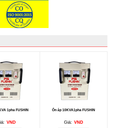
5KVA 1pha FUSHIN
Ổn áp 10KVA1pha FUSHIN
iá:
VND
Giá:
VND