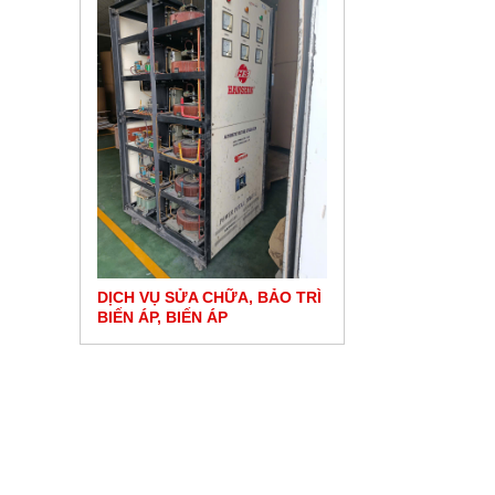
DỊCH VỤ CUNG CẤP Ổ
BIẾN ÁP VỚI GIÁ SỈ C
LÝ TỈNH
ỮA, BẢO TRÌ
DỊCH VỤ SỬA CHỮA, BẢO TRÌ
ỔN ÁP TÂN NƠI