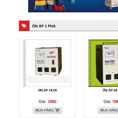
ỔN ÁP 1 PHA
ON AP 1KVA
ỔN ÁP 2K
Giá:
VND
Giá:
VN