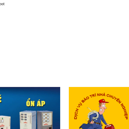
bot
DỊCH VỤ CUNG CẤP ỔN ÁP
BIẾN ÁP VỚI GIÁ SỈ CHO ĐẠI
LÝ TỈNH
BẢO TRÌ