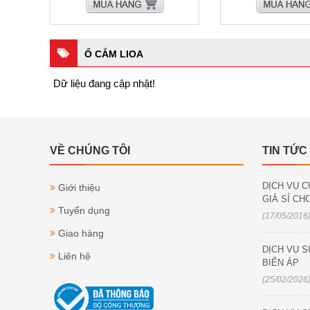
Ổ CẮM LIOA
Dữ liệu đang cập nhật!
VỀ CHÚNG TÔI
TIN TỨC
DỊCH VỤ C
Giới thiệu
GIÁ SỈ CHO
Tuyển dụng
(17/05/2016
Giao hàng
DỊCH VỤ S
Liên hệ
BIẾN ÁP
(25/02/2026