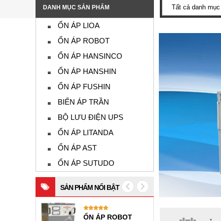
DANH MỤC SẢN PHẨM
ỔN ÁP LIOA
ỔN ÁP ROBOT
ỔN ÁP HANSINCO
ỔN ÁP HANSHIN
ỔN ÁP FUSHIN
BIẾN ÁP TRẦN
BỘ LƯU ĐIỆN UPS
ỔN ÁP LITANDA
ỔN ÁP AST
ỔN ÁP SUTUDO
SẢN PHẨM NỔI BẬT
ỔN ÁP ROBOT