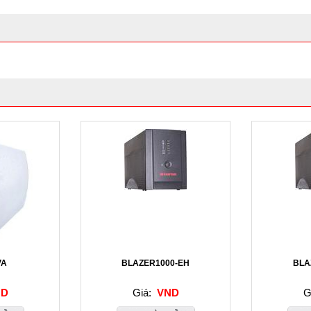
VA
BLAZER1000-EH
BLA
D
Giá:
VND
G