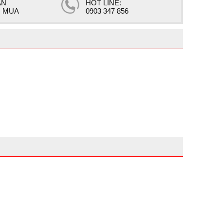
ẤN
HOT LINE:
 MUA
0903 347 856