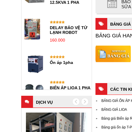
BẢO
12.5KVA 1 PHA
SỬA
BẢNG GIÁ
DELAY BẢO VỆ TỬ
LẠNH ROBOT
BẢNG GIÁ H
160.000
Ổn áp 1pha
BIẾN ÁP LIOA 1 PHA
CÁC TIN 
BẢNG GIÁ ỔN ÁP
DỊCH VỤ
BẢNG GIÁ LIOA
Bảng giá Biến áp 
Bảng giá ổn áp T-P