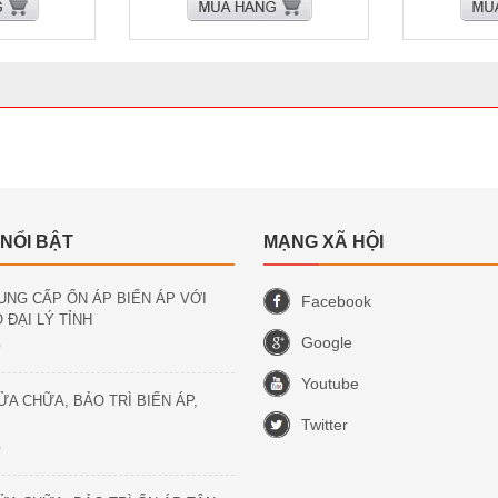
 NỔI BẬT
MẠNG XÃ HỘI
UNG CẤP ỔN ÁP BIẾN ÁP VỚI
Facebook
 ĐẠI LÝ TỈNH
Google
)
Youtube
ỬA CHỮA, BẢO TRÌ BIẾN ÁP,
Twitter
)