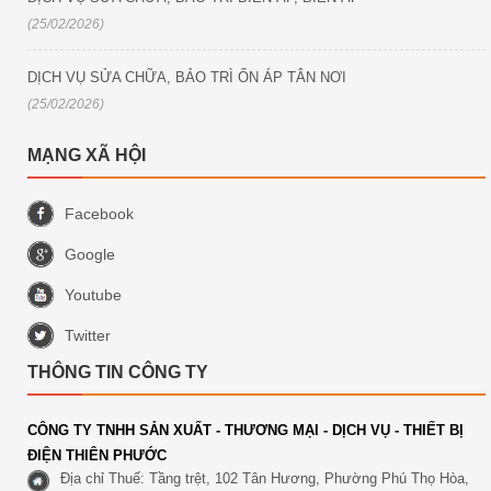
(25/02/2026)
DỊCH VỤ SỬA CHỮA, BẢO TRÌ ỔN ÁP TÂN NƠI
(25/02/2026)
MẠNG XÃ HỘI
Facebook
Google
Youtube
Twitter
THÔNG TIN CÔNG TY
CÔNG TY TNHH SẢN XUẤT - THƯƠNG MẠI - DỊCH VỤ - THIẾT BỊ
ĐIỆN THIÊN PHƯỚC
Địa chỉ Thuế: Tầng trệt, 102 Tân Hương, Phường Phú Thọ Hòa,