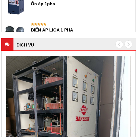
Ổn áp 1pha
BIẾN ÁP LIOA 1 PHA
DỊCH VỤ
 LÝ