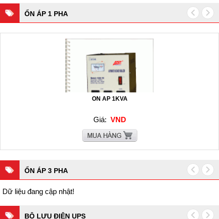
ỔN ÁP 1 PHA
ON AP 1KVA
Giá:
VND
ỔN ÁP 3 PHA
Dữ liệu đang cập nhật!
BỘ LƯU ĐIỆN UPS