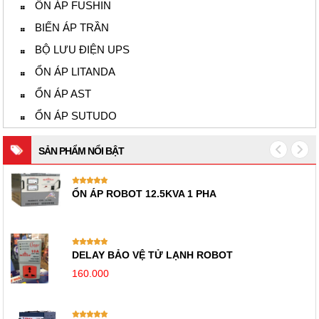
ỔN ÁP FUSHIN
BIẾN ÁP TRẦN
BỘ LƯU ĐIỆN UPS
ỔN ÁP LITANDA
ỔN ÁP AST
ỔN ÁP SUTUDO
SẢN PHẨM NỔI BẬT
ỔN ÁP ROBOT 12.5KVA 1 PHA
DELAY BẢO VỆ TỬ LẠNH ROBOT
160.000