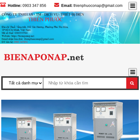
Hotline:
0903 347 856
Email:
thienphuoconap@gmail.com