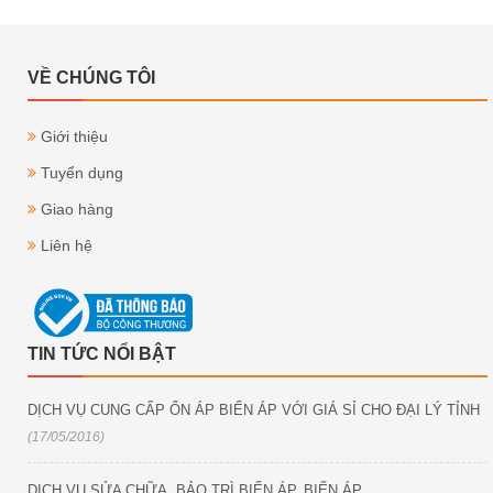
VỀ CHÚNG TÔI
Giới thiệu
Tuyển dụng
Giao hàng
Liên hệ
TIN TỨC NỔI BẬT
DỊCH VỤ CUNG CẤP ỔN ÁP BIẾN ÁP VỚI GIÁ SỈ CHO ĐẠI LÝ TỈNH
(17/05/2016)
DỊCH VỤ SỬA CHỮA, BẢO TRÌ BIẾN ÁP, BIẾN ÁP