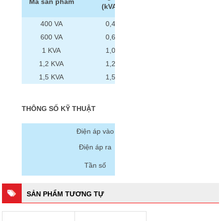
(mm)
Mã sản phẩm
(kVA)
Cao
Đư
400 VA
0,4
110
600 VA
0,6
110
1 KVA
1,0
120
1,2 KVA
1,2
120
1,5 KVA
1,5
120
THÔNG SỐ KỸ THUẬT
Điện áp vào
Điện áp ra
Tần số
SẢN PHẨM TƯƠNG TỰ