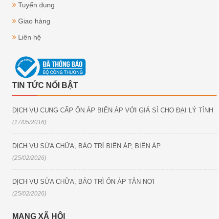
Tuyển dụng
Giao hàng
Liên hệ
TIN TỨC NỔI BẬT
DỊCH VỤ CUNG CẤP ỔN ÁP BIẾN ÁP VỚI GIÁ SỈ CHO ĐẠI LÝ TỈNH
(17/05/2016)
DỊCH VỤ SỬA CHỮA, BẢO TRÌ BIẾN ÁP, BIẾN ÁP
(25/02/2026)
DỊCH VỤ SỬA CHỮA, BẢO TRÌ ỔN ÁP TÂN NƠI
(25/02/2026)
MẠNG XÃ HỘI