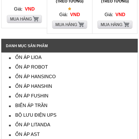
(TREO TƯỜNG)
(TREO TƯỜNG)
Giá:
VND
Giá:
VND
Giá:
VND
DANH MỤC SẢN PHẨM
ỔN ÁP LIOA
ỔN ÁP ROBOT
ỔN ÁP HANSINCO
ỔN ÁP HANSHIN
ỔN ÁP FUSHIN
BIẾN ÁP TRẦN
BỘ LƯU ĐIỆN UPS
ỔN ÁP LITANDA
ỔN ÁP AST