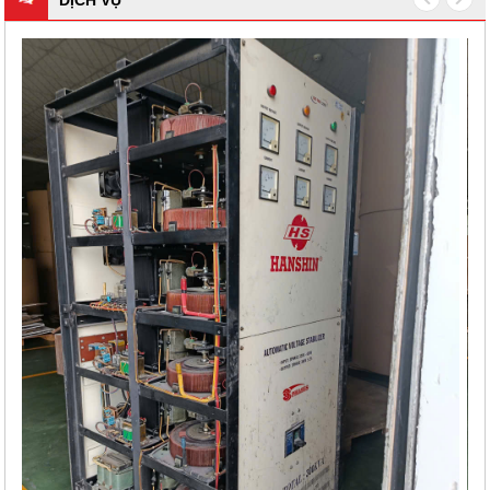
DỊCH VỤ
 LÝ