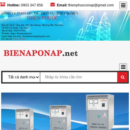
Hotline:
0903 347 856
Email:
thienphuoconap@gmail.com