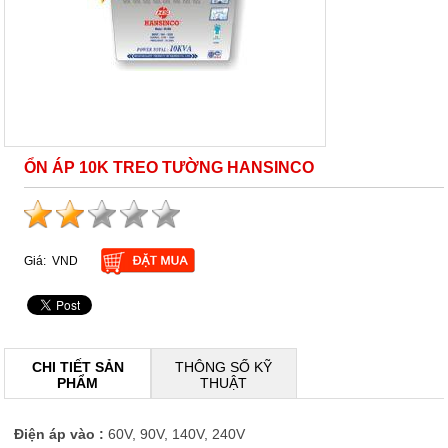
ỔN ÁP 10K TREO TƯỜNG HANSINCO
Giá:
VND
CHI TIẾT SẢN
THÔNG SỐ KỸ
PHẨM
THUẬT
Điện áp vào :
60V, 90V, 140V, 240V