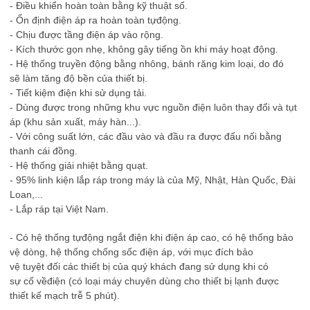
-
Đ
i
ề
u khi
ể
n hoàn toàn b
ằ
ng k
ỹ
thu
ậ
t s
ố
.
-
Ổ
n
đị
nh
đ
i
ệ
n áp ra hoàn toàn t
ự
độ
ng.
- Ch
ị
u
đượ
c t
ầ
ng
đ
i
ệ
n áp vào r
ộ
ng.
- Kích th
ướ
c g
ọ
n nh
ẹ
, không gây ti
ế
ng
ồ
n khi máy ho
ạ
t
độ
ng.
- H
ệ
th
ố
ng truy
ề
n
độ
ng b
ằ
ng nhông, bánh r
ă
ng kim lo
ạ
i, do
đ
ó
s
ẽ
làm t
ă
ng
độ
b
ề
n c
ủ
a thi
ế
t b
ị
.
- Ti
ế
t ki
ệ
m
đ
i
ệ
n khi s
ử
d
ụ
ng t
ả
i.
- Dùng
đượ
c trong nh
ữ
ng khu v
ự
c ngu
ồ
n
đ
i
ệ
n luôn thay
đổ
i và t
ụ
t
áp (khu s
ả
n xu
ấ
t, máy hàn...).
- V
ớ
i công su
ấ
t l
ớ
n, các
đầ
u vào và
đầ
u ra
đượ
c
đấ
u n
ố
i b
ằ
ng
thanh cái
đồ
ng.
- H
ệ
th
ố
ng gi
ả
i nhi
ệ
t b
ằ
ng qu
ạ
t.
- 95% linh ki
ệ
n l
ắ
p ráp trong máy là c
ủ
a M
ỹ
, Nh
ậ
t, Hàn Qu
ố
c,
Đ
ài
Loan,...
- L
ắ
p ráp t
ạ
i Vi
ệ
t Nam.
- Có h
ệ
th
ố
ng t
ự
độ
ng ng
ắ
t
đ
i
ệ
n khi
đ
i
ệ
n áp cao, có h
ệ
th
ố
ng b
ả
o
v
ệ
dòng, h
ệ
th
ố
ng ch
ố
ng s
ố
c
đ
i
ệ
n áp, v
ớ
i m
ụ
c
đ
ích b
ả
o
v
ệ
tuy
ệ
t
đố
i các thi
ế
t b
ị
c
ủ
a quý khách
đ
ang s
ử
d
ụ
ng khi có
s
ự
c
ố
v
ề
đ
i
ệ
n (có lo
ạ
i máy chuyên dùng cho thi
ế
t b
ị
l
ạ
nh
đượ
c
thi
ế
t k
ế
m
ạ
ch tr
ễ
5 phút).