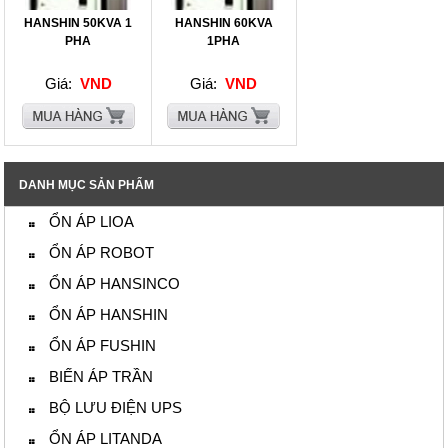
HANSHIN 50KVA 1
HANSHIN 60KVA
PHA
1PHA
Giá:
VND
Giá:
VND
DANH MỤC SẢN PHẨM
ỔN ÁP LIOA
ỔN ÁP ROBOT
ỔN ÁP HANSINCO
ỔN ÁP HANSHIN
ỔN ÁP FUSHIN
BIẾN ÁP TRẦN
BỘ LƯU ĐIỆN UPS
ỔN ÁP LITANDA