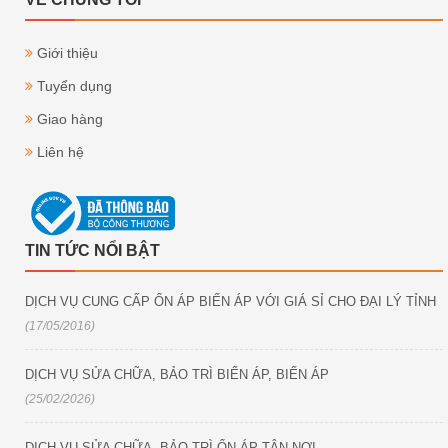
Giới thiệu
Tuyển dụng
Giao hàng
Liên hệ
TIN TỨC NỔI BẬT
DỊCH VỤ CUNG CẤP ỔN ÁP BIẾN ÁP VỚI GIÁ SỈ CHO ĐẠI LÝ TỈNH
(17/05/2016)
DỊCH VỤ SỬA CHỮA, BẢO TRÌ BIẾN ÁP, BIẾN ÁP
(25/02/2026)
DỊCH VỤ SỬA CHỮA, BẢO TRÌ ỔN ÁP TÂN NƠI