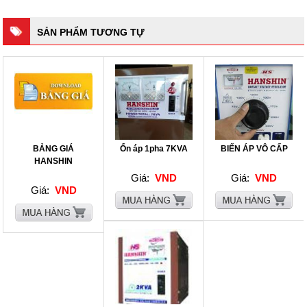
SẢN PHẨM TƯƠNG TỰ
BẢNG GIÁ
Ổn áp 1pha 7KVA
BIẾN ÁP VÔ CẤP
HANSHIN
Giá:
VND
Giá:
VND
Giá:
VND