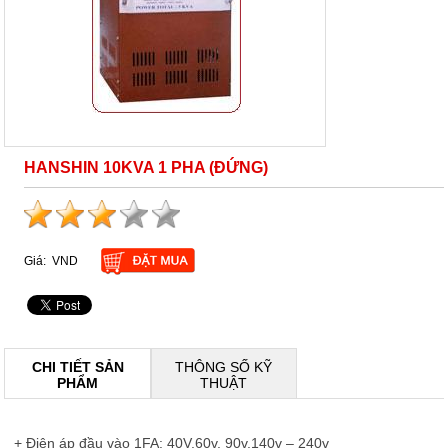
HANSHIN 10KVA 1 PHA (ĐỨNG)
Giá:
VND
CHI TIẾT SẢN
THÔNG SỐ KỸ
PHẨM
THUẬT
+
Đ
i
ệ
n áp
đầ
u vào 1FA: 40V,60v, 90v,140v – 240v