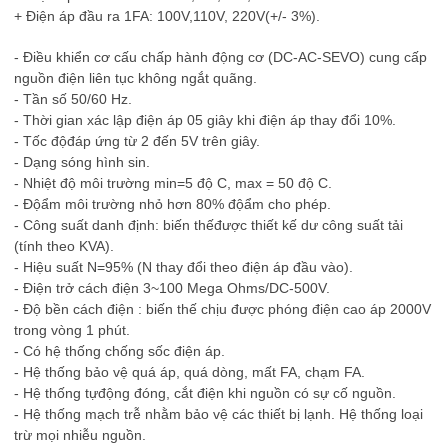
+
Đ
i
ệ
n áp
đầ
u ra 1FA: 100V,110V, 220V(+/- 3%).
-
Đ
i
ề
u khi
ể
n c
ơ
c
ấ
u ch
ấ
p hành
độ
ng c
ơ
(DC-AC-SEVO) cung c
ấ
p
ngu
ồ
n
đ
i
ệ
n liên t
ụ
c không ng
ắ
t quãng.
- T
ầ
n s
ố
50/60 Hz.
- Th
ờ
i gian xác l
ậ
p
đ
i
ệ
n áp 05 giây khi
đ
i
ệ
n áp thay
đổ
i 10%.
- T
ố
c
độ
đ
áp
ứ
ng t
ừ
2
đế
n 5V trên giây.
- D
ạ
ng sóng hình sin.
- Nhi
ệ
t
độ
môi tr
ườ
ng min=5
độ
C, max = 50
độ
C.
-
Độ
ẩ
m môi tr
ườ
ng nh
ỏ
h
ơ
n 80%
độ
ẩ
m cho phép.
- Công su
ấ
t danh
đị
nh: bi
ế
n th
ế
đượ
c thi
ế
t k
ế
d
ư
công su
ấ
t t
ả
i
(tính theo KVA).
- Hi
ệ
u su
ấ
t N=95% (N thay
đổ
i theo
đ
i
ệ
n áp
đầ
u vào).
-
Đ
i
ệ
n tr
ở
cách
đ
i
ệ
n 3~100 Mega Ohms/DC-500V.
-
Độ
b
ề
n cách
đ
i
ệ
n : bi
ế
n th
ế
ch
ị
u
đượ
c phóng
đ
i
ệ
n cao áp 2000V
trong vòng 1 phút.
- Có h
ệ
th
ố
ng ch
ố
ng s
ố
c
đ
i
ệ
n áp.
- H
ệ
th
ố
ng b
ả
o v
ệ
quá áp, quá dòng, m
ấ
t FA, ch
ạ
m FA.
- H
ệ
th
ố
ng t
ự
độ
ng
đ
óng, c
ắ
t
đ
i
ệ
n khi ngu
ồ
n có s
ự
c
ố
ngu
ồ
n.
- H
ệ
th
ố
ng m
ạ
ch tr
ễ
nh
ằ
m b
ả
o v
ệ
các thi
ế
t b
ị
l
ạ
nh. H
ệ
th
ố
ng lo
ạ
i
tr
ừ
m
ọ
i nhi
ễ
u ngu
ồ
n.