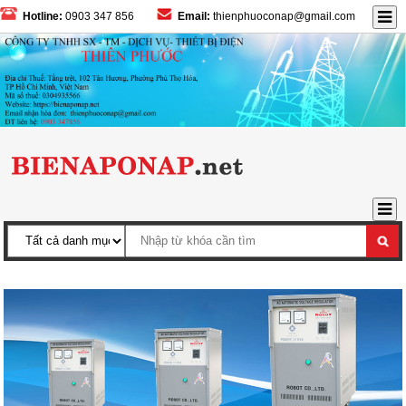
Hotline:
0903 347 856
Email:
thienphuoconap@gmail.com